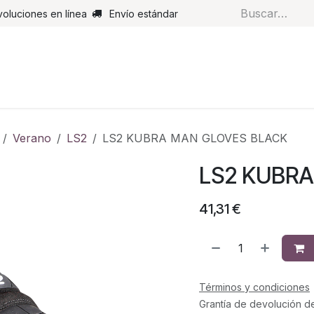
voluciones en línea
Envío estándar
s
Pantalones
Botas
Guantes
Airbags
Monos de cue
Verano
LS2
LS2 KUBRA MAN GLOVES BLACK
LS2 KUBRA
41,31
€
Términos y condiciones
Grantía de devolución d