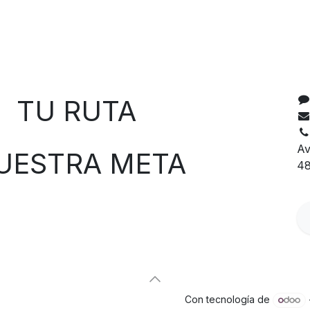
C
 RUTA
Av
TRA META
48
Con tecnología de