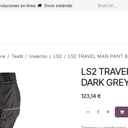
voluciones en línea
Envío estándar
s
Pantalones
Botas
Guantes
Airbags
Monos de cue
re
Textil
Invierno
LS2
LS2 TRAVEL MAN PANT B
LS2 TRAVE
DARK GRE
123,14
€
Términos y condiciones