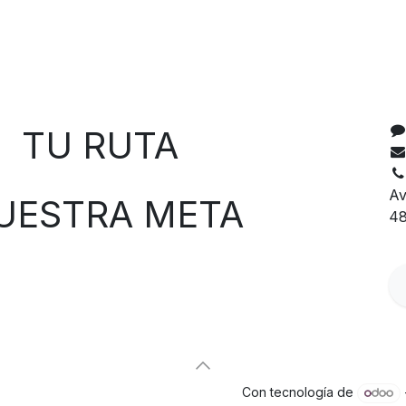
C
 RUTA
Av
TRA META
48
Con tecnología de