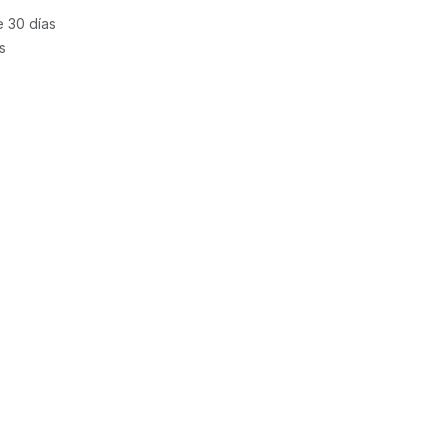
e 30 días
s