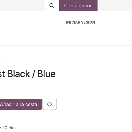
Contáctenos
INICIAR SESIÓN
ro
Intercomunicadores
Accesorios
Ayuda
e
 Black / Blue
Añadir a la cesta
e 30 días