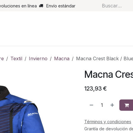
voluciones en línea
Envío estándar
s
Pantalones
Botas
Guantes
Airbags
Monos de cue
re
Textil
Invierno
Macna
Macna Crest Black / Blu
Macna Crest
123,93
€
Términos y condiciones
Grantía de devolución d