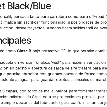
t Black/Blue
rsátil, pensada tanto para carretera como para off-road /
 climática sin sacrificar funcionalidad ni posibilidades de p
nducción, desde trayectos urbanos hasta salidas trail de ave
ncipales
obada como
Clase B
bajo normativa CE, lo que permite combi
chaqueta en versión “chaleco/vest” para máxima ventilación
tilación en pecho y apertura de salida de aire trasera para a
 que permite abrochar con guantes puestos de forma cómo
sistente al agua) para guardar objetos esenciales de marcha,
de 3 capas
, con forro de malla interior para fomentar transp
ción adicional: la Crest no trae protecciones propias, po
 ejemplo opciones del fabricante) para conformar un conju