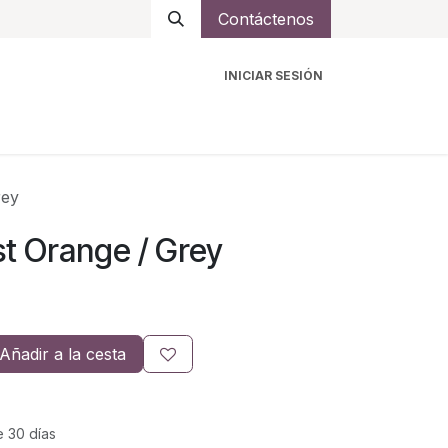
Contáctenos
INICIAR SESIÓN
ro
Intercomunicadores
Accesorios
Ayuda
rey
t Orange / Grey
Añadir a la cesta
e 30 días