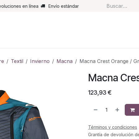
voluciones en línea
Envío estándar
s
Pantalones
Botas
Guantes
Airbags
Monos de cue
re
Textil
Invierno
Macna
Macna Crest Orange / G
Macna Cres
123,93
€
Términos y condiciones
Grantía de devolución d