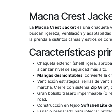
Macna Crest Jack
La
Macna Crest Jacket
es una chaqueta ve
buscan ligereza, ventilación y adaptabilidad
la prenda a distintos climas y estilos de co
Características pri
Chaqueta exterior (shell) ligera, apr
alcanzar nivel de seguridad más alto.
Mangas desmontables
: convierte la 
Ventilación estratégica: rejillas de ven
marcha. Cierre con sistema
Zip Grip™
,
Gran bolsillo trasero impermeable (o re
road.
Construcción en tejido
Softshell Lite 
Espacio preparado para integrar protec