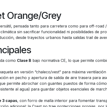
et Orange/Grey
rsátil, pensada tanto para carretera como para off-road /
 climática sin sacrificar funcionalidad ni posibilidades de p
nducción, desde trayectos urbanos hasta salidas trail de ave
ncipales
obada como
Clase B
bajo normativa CE, lo que permite combi
chaqueta en versión “chaleco/vest” para máxima ventilación
tilación en pecho y apertura de salida de aire trasera para a
 que permite abrochar con guantes puestos de forma cómo
sistente al agua) para guardar objetos esenciales de marcha,
de 3 capas
, con forro de malla interior para fomentar transp
ción adicional: la Crest no trae protecciones propias, po