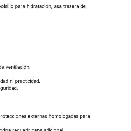
bolsillo para hidratación, asa trasera de
e ventilación.
dad ni practicidad.
guridad.
protecciones externas homologadas para
dría requerir capa adicional.