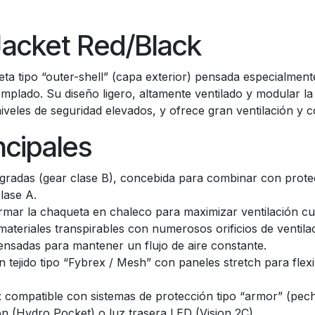
acket Red/Black
ta tipo “outer-shell” (capa exterior) pensada especialmen
emplado. Su diseño ligero, altamente ventilado y modular l
veles de seguridad elevados, y ofrece gran ventilación y c
ncipales
egradas (gear clase B), concebida para combinar con prote
clase A.
mar la chaqueta en chaleco para maximizar ventilación c
 materiales transpirables con numerosos orificios de ventila
pensadas para mantener un flujo de aire constante.
 en tejido tipo “Fybrex / Mesh” con paneles stretch para fle
 compatible con sistemas de protección tipo “armor” (pech
n (Hydro Pocket) o luz trasera LED (Vision 2C).