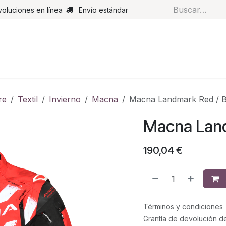
voluciones en línea
Envío estándar
s
Pantalones
Botas
Guantes
Airbags
Monos de cue
re
Textil
Invierno
Macna
Macna Landmark Red / B
Macna Land
190,04
€
Términos y condiciones
Grantía de devolución d