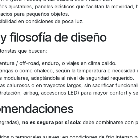
os ajustables, paneles elásticos que facilitan la movilidad, 
pacios para pequeños objetos.
ibilidad en condiciones de poca luz.
filosofía de diseño
oristas que buscan:
ntura / off-road, enduro, o viajes en clima cálido.
 mangas o como chaleco, según la temperatura o necesidad d
 modulares, adaptándola al nivel de seguridad requerido.
s calurosos o en trayectos largos, sin sacrificar funcionali
idratación, airbag, accesorios LED) para mayor confort y se
comendaciones
tegradas),
no es segura por sí sola
: debe combinarse con 
idos o temporales suaves; en condiciones de frío intenso po