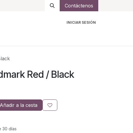
Contáctenos
INICIAR SESIÓN
ro
Intercomunicadores
Accesorios
Ayuda
lack
mark Red / Black
Añadir a la cesta
e 30 días