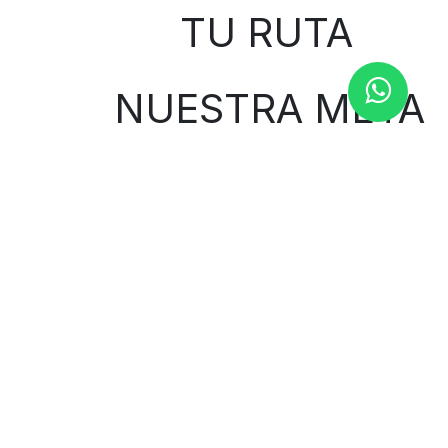
TU RUTA
NUESTRA META
Contáctenos
Contáctenos
1000curvasbilbao@gmail.com
944 653 424
Avenida Ramón y Cajal 66
48014 Bilbao