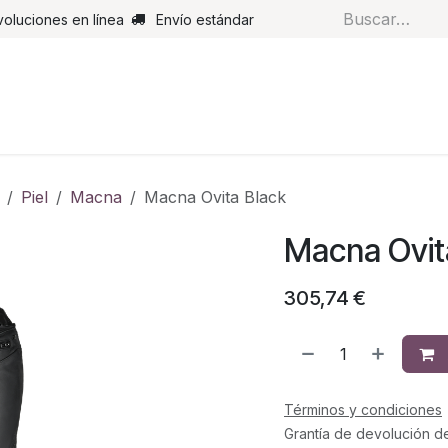
voluciones en línea
Envío estándar
s
Pantalones
Botas
Guantes
Airbags
Monos de cue
Piel
Macna
Macna Ovita Black
Macna Ovit
305,74
€
Términos y condiciones
Grantía de devolución d