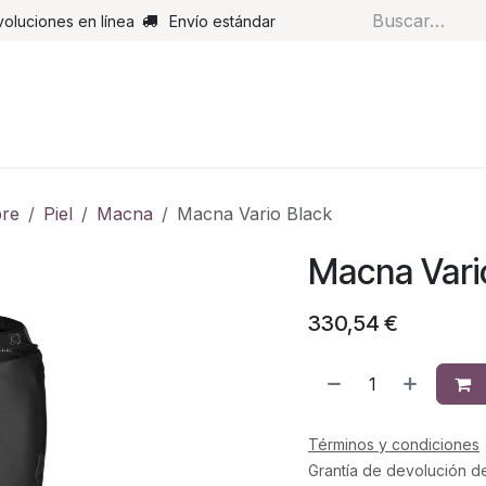
voluciones en línea
Envío estándar
s
Pantalones
Botas
Guantes
Airbags
Monos de cue
re
Piel
Macna
Macna Vario Black
Macna Vari
330,54
€
Términos y condiciones
Grantía de devolución d