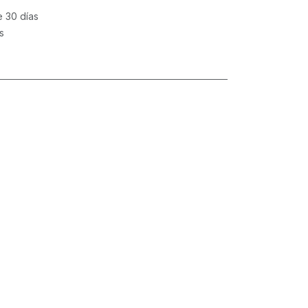
e 30 días
s