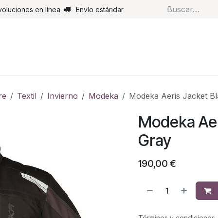
voluciones en línea
Envío estándar
s
Pantalones
Botas
Guantes
Airbags
Monos de cue
re
Textil
Invierno
Modeka
Modeka Aeris Jacket B
Modeka Aer
Gray
190,00
€
Términos y condiciones