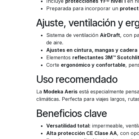
Incluye
protecciones YF® nivel 1
en ho
Preparada para incorporar un
protect
Ajuste, ventilación y e
Sistema de ventilación
AirDraft
, con p
de aire.
Ajustes en cintura, mangas y cadera
Elementos
reflectantes 3M™ Scotchli
Corte
ergonómico y confortable
, pen
Uso recomendado
La
Modeka Aeris
está especialmente pens
climáticas. Perfecta para viajes largos, rut
Beneficios clave
Versatilidad total:
impermeable, ventil
Alta protección CE Clase AA
, con opc