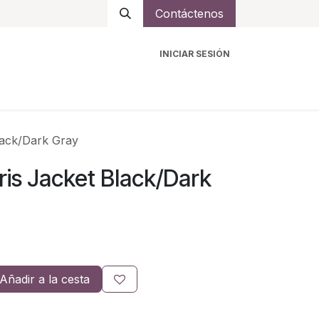
Contáctenos
INICIAR SESIÓN
ro
Intercomunicadores
Accesorios
Ayuda
lack/Dark Gray
is Jacket Black/Dark
Añadir a la cesta