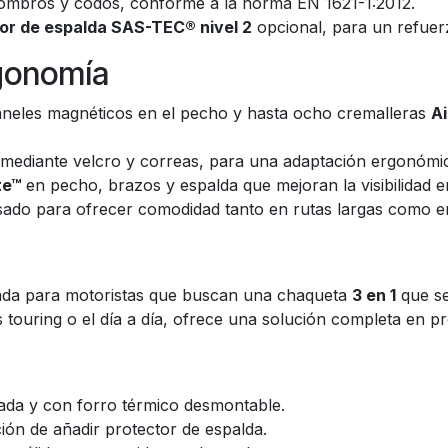
mbros y codos, conforme a la norma EN 1621-1:2012.
or de espalda SAS-TEC® nivel 2
opcional, para un refuer
rgonomía
aneles magnéticos en el pecho y hasta ocho cremalleras
A
mediante velcro y correas, para una adaptación ergonómica
te™
en pecho, brazos y espalda que mejoran la visibilidad e
sado para ofrecer comodidad tanto en rutas largas como 
ada para motoristas que buscan una chaqueta
3 en 1
que se
as touring o el día a día, ofrece una solución completa en pr
ada y con forro térmico desmontable.
ión de añadir protector de espalda.