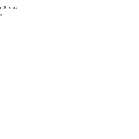
e 30 días
s