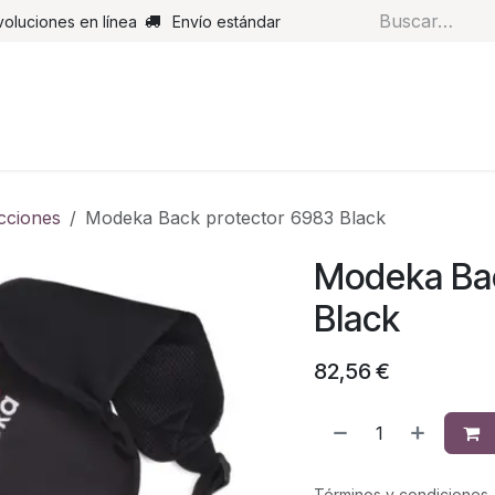
voluciones en línea
Envío estándar
s
Pantalones
Botas
Guantes
Airbags
Monos de cue
cciones
Modeka Back protector 6983 Black
Modeka Bac
Black
82,56
€
Términos y condiciones