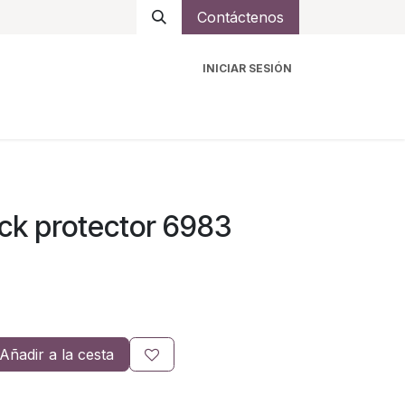
Contáctenos
INICIAR SESIÓN
ro
Intercomunicadores
Accesorios
Ayuda
k protector 6983
Añadir a la cesta