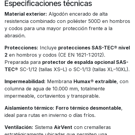
Especificaciones técnicas
Material exterior:
Algodón encerado de alta
resistencia combinado con poliéster 500D en hombros
y codos para una mayor protección frente a la
abrasión.
Protecciones:
Incluye
protecciones SAS-TEC® nivel
2
en hombros y codos (CE EN 1621-1:2012).
Preparada para
protector de espalda opcional SAS-
TEC®
SC-1/12 (tallas XS–L) o SC-1/13 (tallas XL–10XL).
Impermeabilidad:
Membrana
Humax® extraíble
, con
columna de agua de 10.000 mm, totalmente
impermeable, cortavientos y transpirable.
Aislamiento térmico:
Forro térmico desmontable
,
ideal para rutas en invierno o días fríos.
Ventilación:
Sistema
AirVent
con cremalleras
estratégicamente ubicadas que permiten una