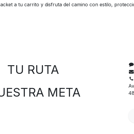
Jacket a tu carrito y disfruta del camino con estilo, protecc
C
 RUTA
Av
TRA META
48