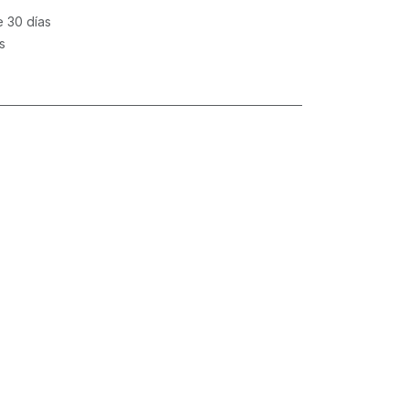
e 30 días
s