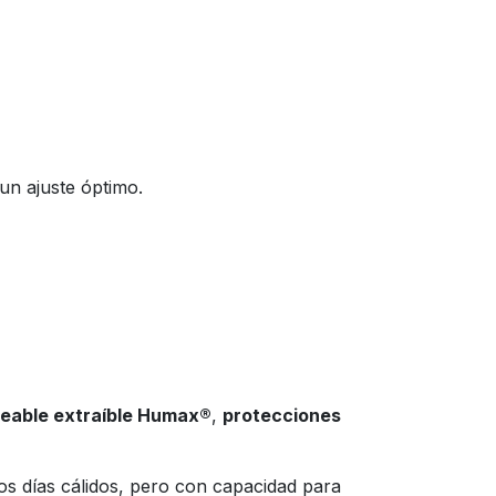
un ajuste óptimo.
able extraíble Humax®
,
protecciones
os días cálidos, pero con capacidad para