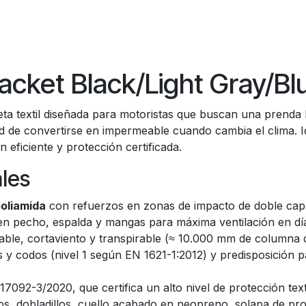
cket Black/Light Gray/Bl
a textil diseñada para motoristas que buscan una prenda 
ad de convertirse en impermeable cuando cambia el clima. I
n eficiente y protección certificada.
ales
oliamida
con refuerzos en zonas de impacto de doble cap
en pecho, espalda y mangas para máxima ventilación en día
le, cortaviento y transpirable (≈ 10.000 mm de columna de
 y codos (nivel 1 según EN 1621-1:2012) y predisposición 
092-3/2020, que certifica un alto nivel de protección texti
s, dobladillos, cuello acabado en neopreno, solapa de prot