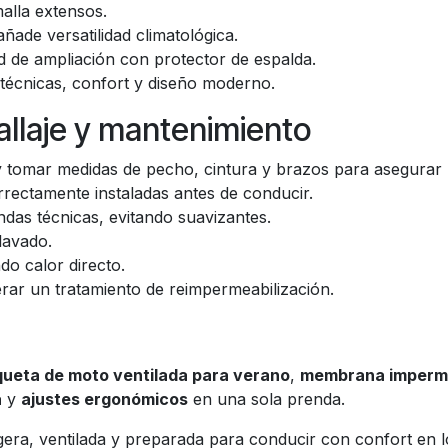
alla extensos.
ade versatilidad climatológica.
d de ampliación con protector de espalda.
 técnicas, confort y diseño moderno.
llaje y mantenimiento
e y tomar medidas de pecho, cintura y brazos para asegurar 
rrectamente instaladas antes de conducir.
das técnicas, evitando suavizantes.
lavado.
do calor directo.
erar un tratamiento de reimpermeabilización.
ueta de moto ventilada para verano
,
membrana imperme
a
y
ajustes ergonómicos
en una sola prenda.
era, ventilada y preparada para conducir con confort en l