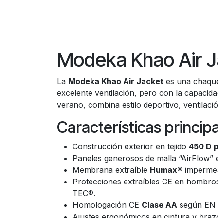
Modeka Khao Air Ja
La
Modeka Khao Air Jacket
es una chaquet
excelente ventilación, pero con la capacid
verano, combina estilo deportivo, ventilació
Características princip
Construcción exterior en tejido
450 D p
Paneles generosos de malla “AirFlow” 
Membrana extraíble
Humax®
impermeab
Protecciones extraíbles CE en hombros
TEC®.
Homologación CE
Clase AA
según EN 17
Ajustes ergonómicos en cintura y brazo