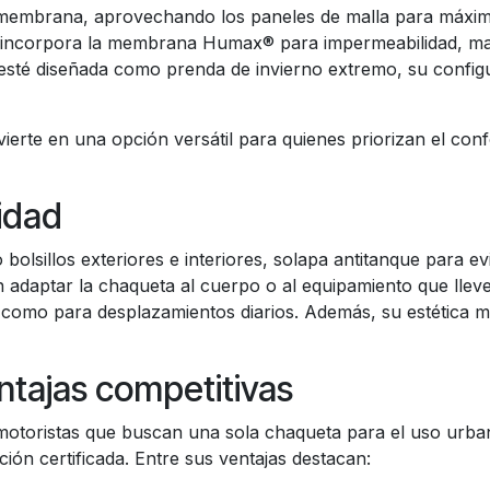
a membrana, aprovechando los paneles de malla para máxima
e incorpora la membrana Humax® para impermeabilidad, man
esté diseñada como prenda de invierno extremo, su configu
nvierte en una opción versátil para quienes priorizan el con
idad
bolsillos exteriores e interiores, solapa antitanque para e
n adaptar la chaqueta al cuerpo o al equipamiento que lleve
 como para desplazamientos diarios. Además, su estética m
tajas competitivas
motoristas que buscan una sola chaqueta para el uso urba
cción certificada. Entre sus ventajas destacan: