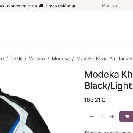
voluciones en línea
Envío estándar
s
Pantalones
Botas
Guantes
Airbags
Monos de cue
re
Textil
Verano
Modeka
Modeka Khao Air Jacket 
Modeka Kha
Black/Light
165,21
€
Términos y condiciones