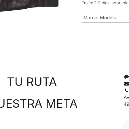
Envío: 2-3 días laborable
Marca
:
Modeka
C
 RUTA
Av
TRA META
48