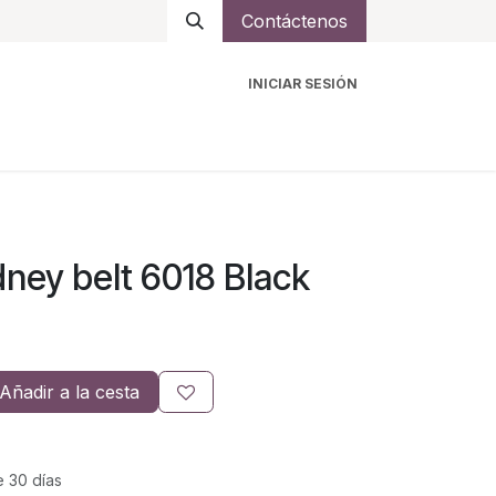
Contáctenos
INICIAR SESIÓN
ro
Intercomunicadores
Accesorios
Ayuda
ney belt 6018 Black
Añadir a la cesta
e 30 días