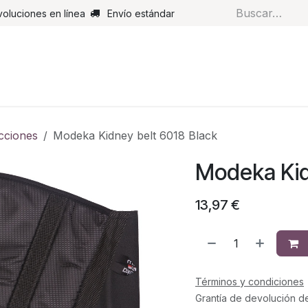
voluciones en línea
Envío estándar
s
Pantalones
Botas
Guantes
Airbags
Monos de cue
cciones
Modeka Kidney belt 6018 Black
Modeka Kid
13,97
€
Términos y condiciones
Grantía de devolución d