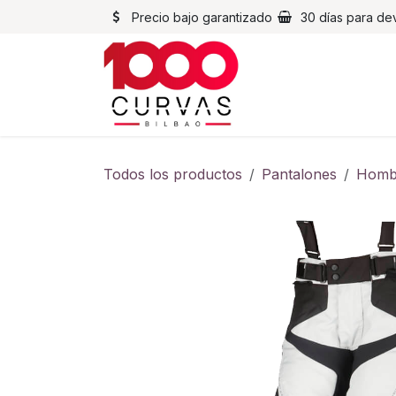
Ir al contenido
Precio bajo garantizado
30 días para de
Cascos
Chaqueta
Todos los productos
Pantalones
Homb