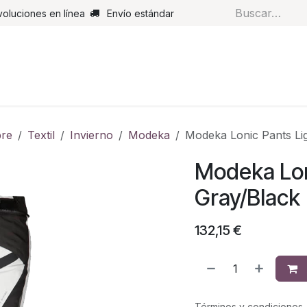
voluciones en línea
Envío estándar
s
Pantalones
Botas
Guantes
Airbags
Monos de cue
re
Textil
Invierno
Modeka
Modeka Lonic Pants Li
Modeka Lon
Gray/Black
132,15
€
Términos y condiciones