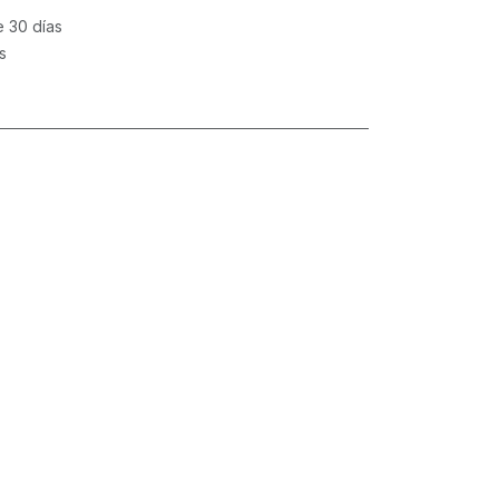
e 30 días
s