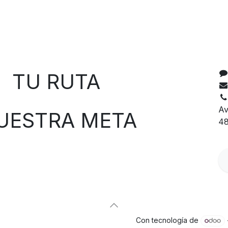
C
 RUTA
Av
TRA META
48
Con tecnología de