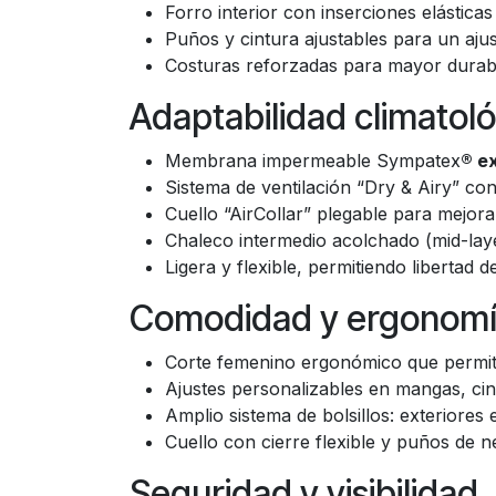
Refuerzos en hombros y codos con
C
Forro interior con inserciones elástic
Puños y cintura ajustables para un aj
Costuras reforzadas para mayor durabili
Adaptabilidad climatoló
Membrana impermeable Sympatex
® ex
Sistema de ventilación “Dry & Airy” con
Cuello “AirCollar” plegable para mejorar
Chaleco intermedio acolchado (mid-laye
Ligera y flexible, permitiendo libertad
Comodidad y ergonom
Corte femenino ergonómico que permite
Ajustes personalizables en mangas, cin
Amplio sistema de bolsillos: exteriore
Cuello con cierre flexible y puños de