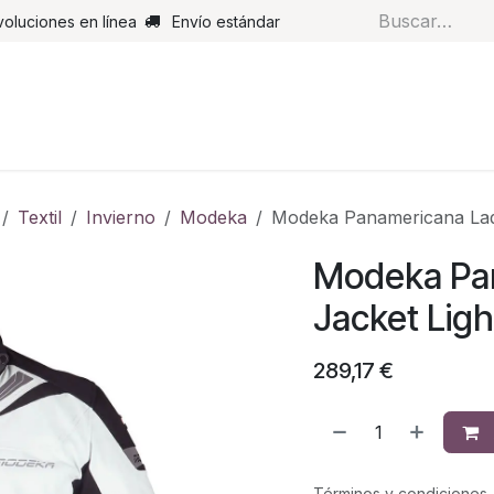
voluciones en línea
Envío estándar
s
Pantalones
Botas
Guantes
Airbags
Monos de cue
Textil
Invierno
Modeka
Modeka Panamericana Lady
Modeka Pa
Jacket Ligh
289,17
€
Términos y condiciones