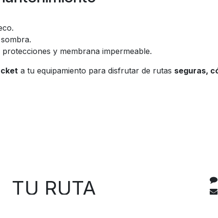
antenimiento
eco.
a sombra.
as protecciones y membrana impermeable.
acket
a tu equipamiento para disfrutar de rutas
seguras, c
C
 RUTA