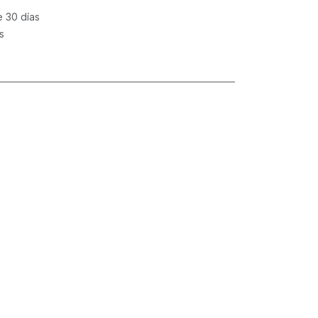
e 30 días
s