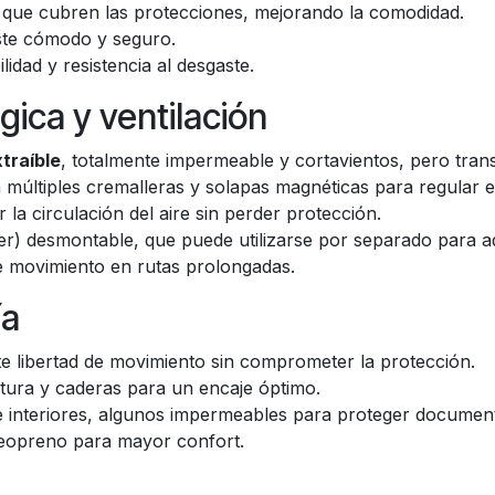
ordura® 1000D
para mayor resistencia a la abrasión.
as que cubren las protecciones, mejorando la comodidad.
uste cómodo y seguro.
dad y resistencia al desgaste.
gica y ventilación
traíble
, totalmente impermeable y cortavientos, pero trans
 múltiples cremalleras y solapas magnéticas para regular el 
 la circulación del aire sin perder protección.
r) desmontable, que puede utilizarse por separado para ad
 de movimiento en rutas prolongadas.
ía
 libertad de movimiento sin comprometer la protección.
tura y caderas para un encaje óptimo.
s e interiores, algunos impermeables para proteger documen
 neopreno para mayor confort.