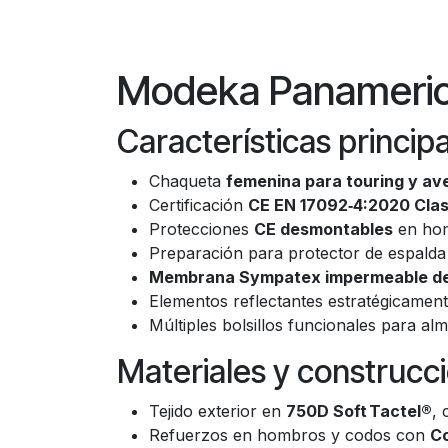
Modeka Panamerica
Características princip
Chaqueta
femenina para touring y av
Certificación
CE EN 17092‑4:2020 Cla
Protecciones
CE desmontables
en hom
Preparación para protector de espalda o
Membrana Sympatex impermeable d
Elementos reflectantes estratégicament
Múltiples bolsillos funcionales para a
Materiales y construcc
Tejido exterior en
750D Soft Tactel®
, 