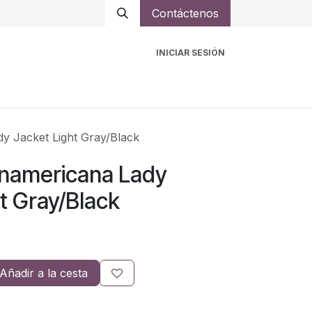
Contáctenos
INICIAR SESIÓN
ro
Intercomunicadores
Accesorios
Ayuda
 Jacket Light Gray/Black
namericana Lady
t Gray/Black
Añadir a la cesta