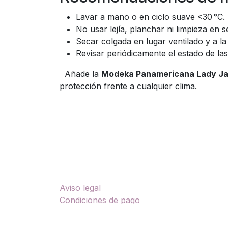
Recomendaciones de m
Lavar a mano o en ciclo suave <30 °C.
No usar lejía, planchar ni limpieza en s
Secar colgada en lugar ventilado y a l
Revisar periódicamente el estado de l
Añade la
Modeka Panamericana Lady J
protección frente a cualquier clima.
Enlaces útiles
Sobre nosotros
Aviso legal
TU
Condiciones de pago