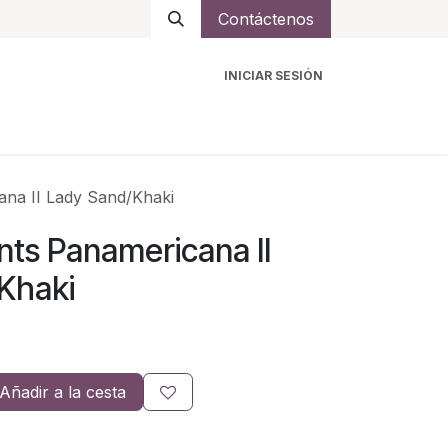
Contáctenos
INICIAR SESIÓN
ro
Intercomunicadores
Accesorios
Ayuda
na II Lady Sand/Khaki
ts Panamericana II
Khaki
Añadir a la cesta