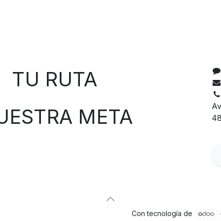
C
 RUTA
Av
TRA META
48
Con tecnología de