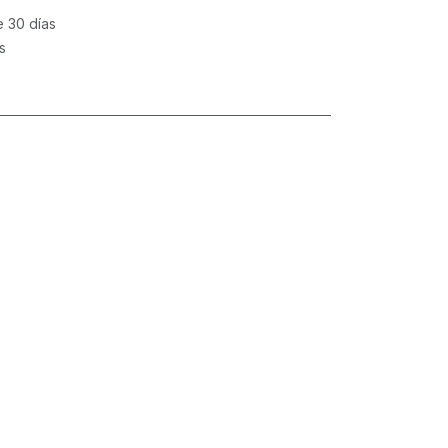
e 30 días
s