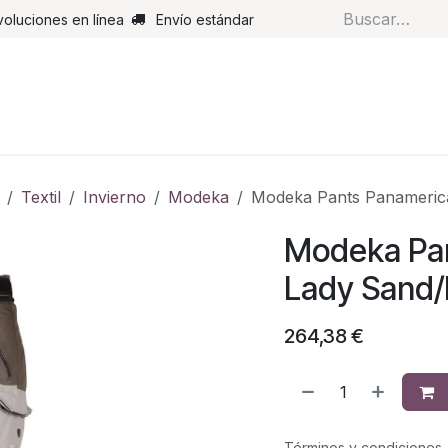
voluciones en línea
Envío estándar
s
Pantalones
Botas
Guantes
Airbags
Monos de cue
Textil
Invierno
Modeka
Modeka Pants Panamerica
Modeka Pan
Lady Sand/
264,38
€
Términos y condiciones