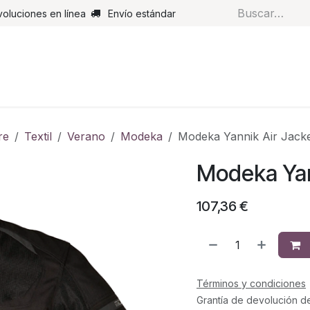
voluciones en línea
Envío estándar
s
Pantalones
Botas
Guantes
Airbags
Monos de cue
re
Textil
Verano
Modeka
Modeka Yannik Air Jacke
Modeka Yan
107,36
€
Términos y condiciones
Grantía de devolución d