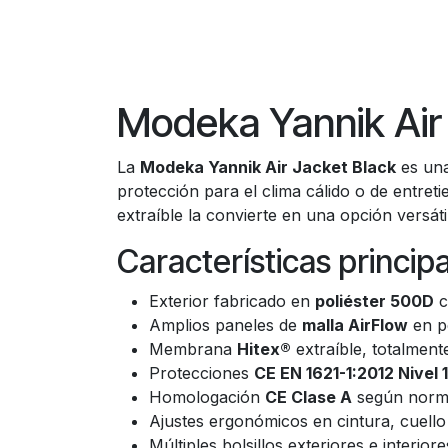
Modeka Yannik Air
La
Modeka Yannik Air Jacket Black
es una
protección para el clima cálido o de entr
extraíble la convierte en una opción versát
Características princip
Exterior fabricado en
poliéster 500D
c
Amplios paneles de
malla AirFlow
en p
Membrana
Hitex®
extraíble, totalment
Protecciones
CE EN 1621-1:2012 Nivel 1
Homologación
CE Clase A
según nor
Ajustes ergonómicos en cintura, cuello
Múltiples bolsillos exteriores e interi