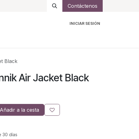
Contáctenos
INICIAR SESIÓN
ro
Intercomunicadores
Accesorios
Ayuda
t Black
nik Air Jacket Black
Añadir a la cesta
e 30 días