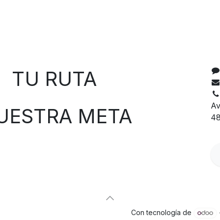
C
 RUTA
Av
TRA META
48
Con tecnología de