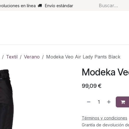
voluciones en línea
Envío estándar
s
Pantalones
Botas
Guantes
Airbags
Monos de cue
Textil
Verano
Modeka Veo Air Lady Pants Black
Modeka Veo
99,09
€
Términos y condiciones
Grantía de devolución d