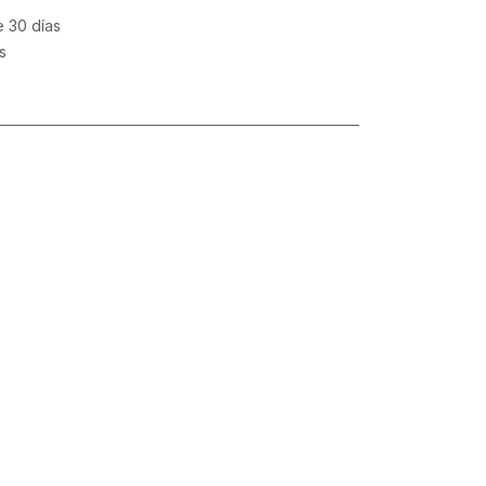
e 30 días
s