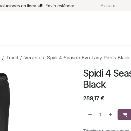
voluciones en línea
Envío estándar
s
Pantalones
Botas
Guantes
Airbags
Monos de cue
Textil
Verano
Spidi 4 Season Evo Lady Pants Black
Spidi 4 Sea
Black
289,17
€
Términos y condiciones