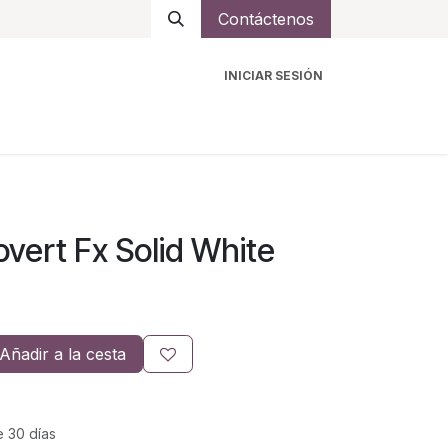
Contáctenos
INICIAR SESIÓN
ro
Intercomunicadores
Accesorios
Ayuda
vert Fx Solid White
Añadir a la cesta
e 30 días