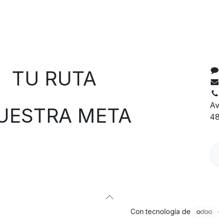
C
 RUTA
Av
TRA META
48
Con tecnología de