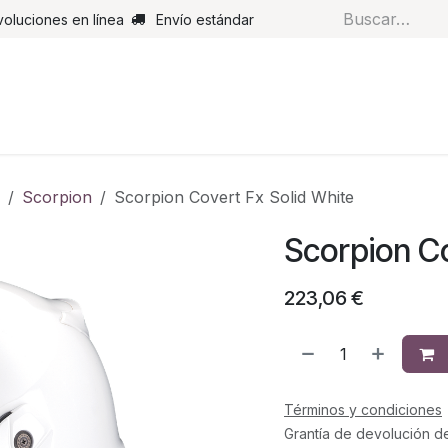
voluciones en línea
Envío estándar
s
Pantalones
Botas
Guantes
Airbags
Monos de cue
Scorpion
Scorpion Covert Fx Solid White
Scorpion Co
223,06
€
Términos y condiciones
Grantía de devolución d