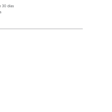
e 30 días
s