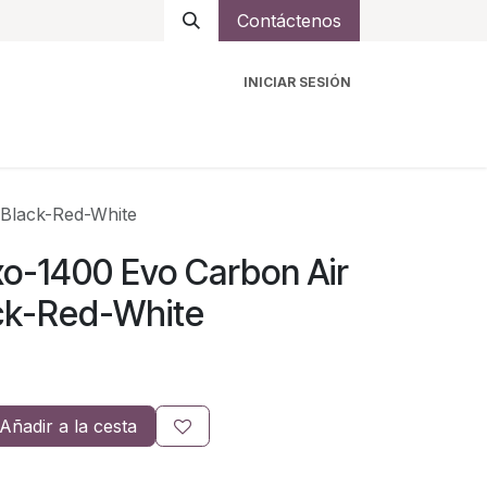
Contáctenos
INICIAR SESIÓN
ro
Intercomunicadores
Accesorios
Ayuda
 Black-Red-White
xo-1400 Evo Carbon Air
ck-Red-White
Añadir a la cesta