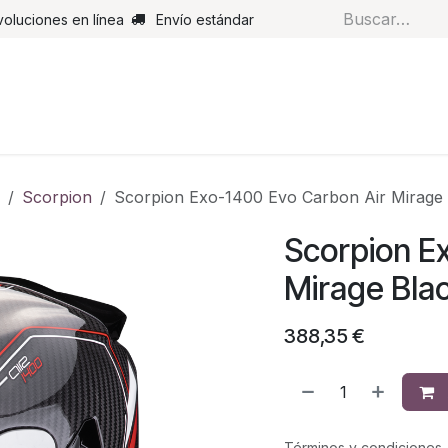
voluciones en línea
Envío estándar
s
Pantalones
Botas
Guantes
Airbags
Monos de cue
Scorpion
Scorpion Exo-1400 Evo Carbon Air Mirage
Scorpion E
Mirage Bla
388,35
€
Términos y condiciones