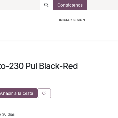
Contáctenos
INICIAR SESIÓN
ro
Intercomunicadores
Accesorios
Ayuda
xo-230 Pul Black-Red
Añadir a la cesta
e 30 días