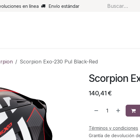
voluciones en línea
Envío estándar
s
Pantalones
Botas
Guantes
Airbags
Monos de cue
rpion
Scorpion Exo-230 Pul Black-Red
Scorpion E
140,41
€
Términos y condiciones
Grantía de devolución d