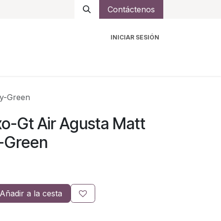
Contáctenos
INICIAR SESIÓN
ro
Intercomunicadores
Accesorios
Ayuda
ey-Green
o-Gt Air Agusta Matt
-Green
Añadir a la cesta