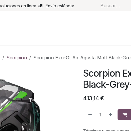
voluciones en línea
Envío estándar
s
Pantalones
Botas
Guantes
Airbags
Monos de cue
Scorpion
Scorpion Exo-Gt Air Agusta Matt Black-Gr
Scorpion Ex
Black-Grey
413,14
€
Términos y condiciones