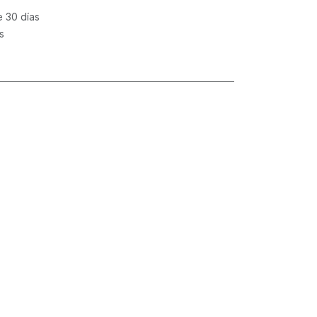
e 30 días
s