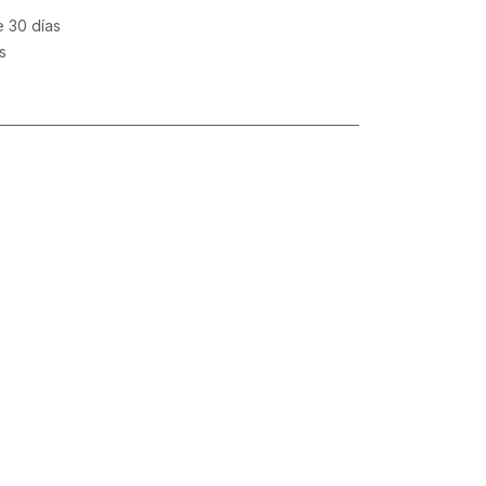
e 30 días
s