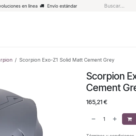
voluciones en línea
Envío estándar
s
Pantalones
Botas
Guantes
Airbags
Monos de cue
rpion
Scorpion Exo-Z1 Solid Matt Cement Grey
Scorpion Ex
Cement Gr
165,21
€
Términos y condiciones