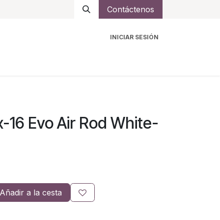
Contáctenos
INICIAR SESIÓN
ro
Intercomunicadores
Accesorios
Ayuda
-16 Evo Air Rod White-
Añadir a la cesta