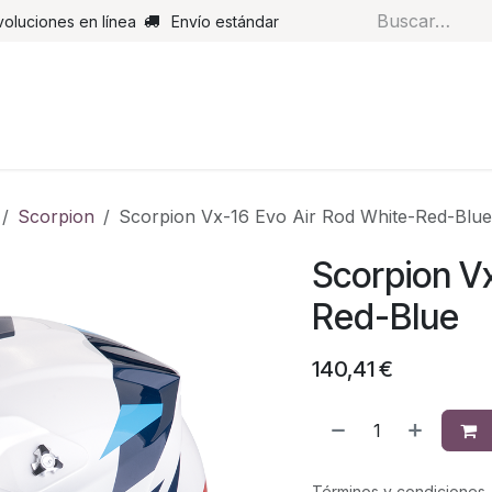
voluciones en línea
Envío estándar
s
Pantalones
Botas
Guantes
Airbags
Monos de cue
Scorpion
Scorpion Vx-16 Evo Air Rod White-Red-Blue
Scorpion Vx
Red-Blue
140,41
€
Términos y condiciones