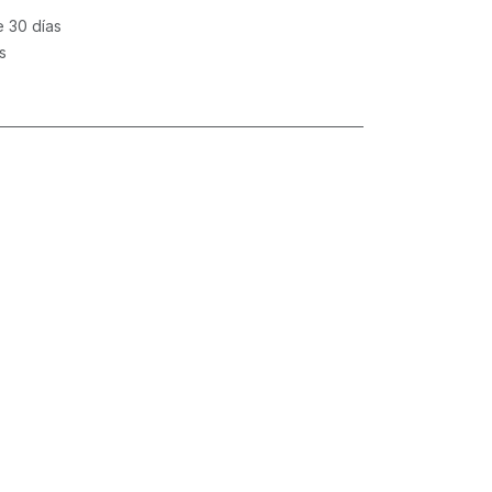
e 30 días
s