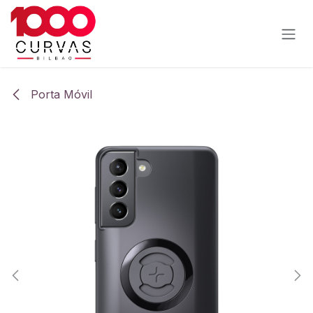
Ir al contenido
Porta Móvil