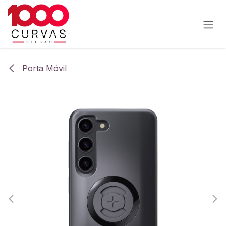
Ir al contenido
Porta Móvil