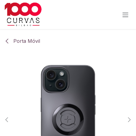
Ir al contenido
Porta Móvil