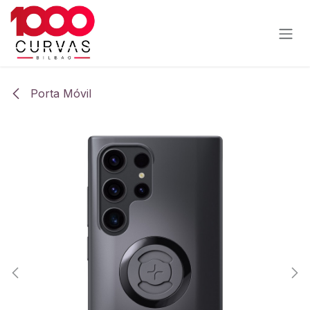
Ir al contenido
Porta Móvil