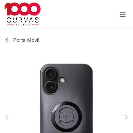
Ir al contenido
Porta Móvil