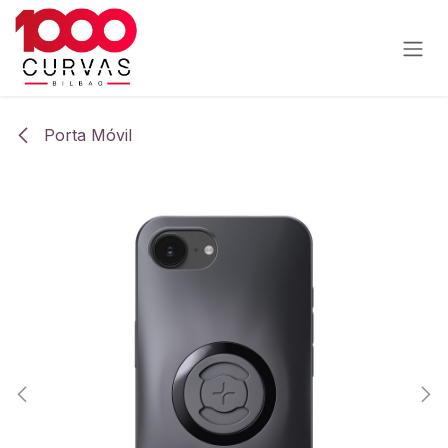
Ir al contenido
Porta Móvil