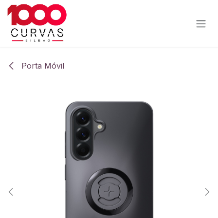
Ir al contenido
Porta Móvil