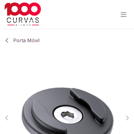
Ir al contenido
Porta Móvil