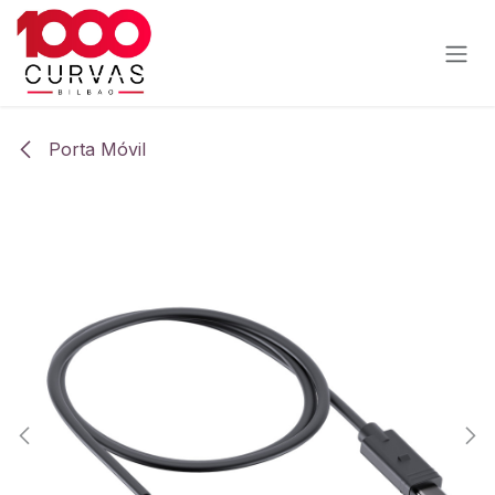
Ir al contenido
Porta Móvil