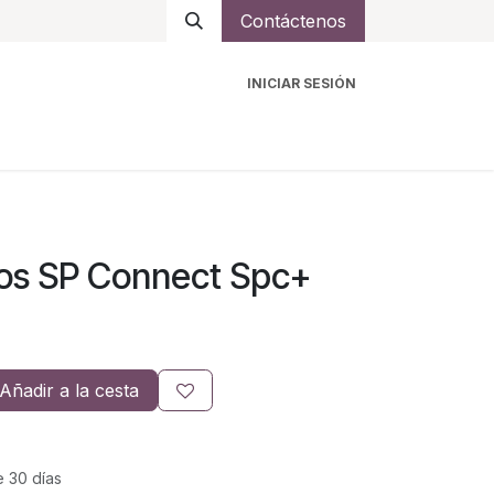
Contáctenos
INICIAR SESIÓN
ro
Intercomunicadores
Accesorios
Ayuda
vos SP Connect Spc+
Añadir a la cesta
e 30 días