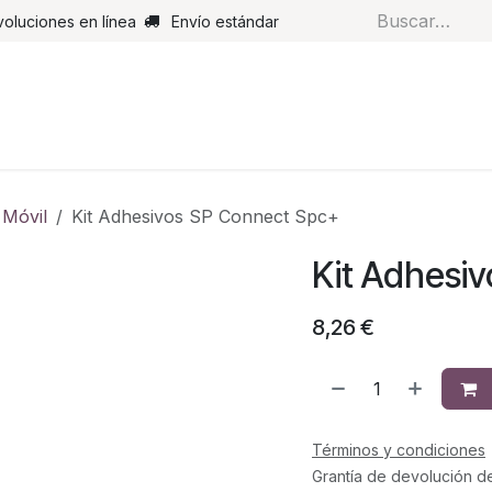
voluciones en línea
Envío estándar
s
Pantalones
Botas
Guantes
Airbags
Monos de cue
 Móvil
Kit Adhesivos SP Connect Spc+
Kit Adhesi
8,26
€
Términos y condiciones
Grantía de devolución d