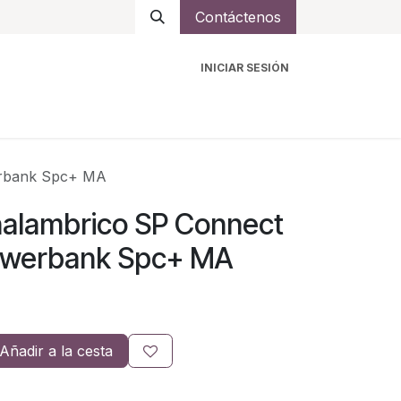
Contáctenos
INICIAR SESIÓN
ro
Intercomunicadores
Accesorios
Ayuda
erbank Spc+ MA
nalambrico SP Connect
owerbank Spc+ MA
Añadir a la cesta