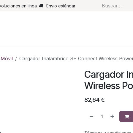
voluciones en línea
Envío estándar
s
Pantalones
Botas
Guantes
Airbags
Monos de cue
 Móvil
Cargador Inalambrico SP Connect Wireless Pow
Cargador I
Wireless P
82,64
€
Términos y condiciones