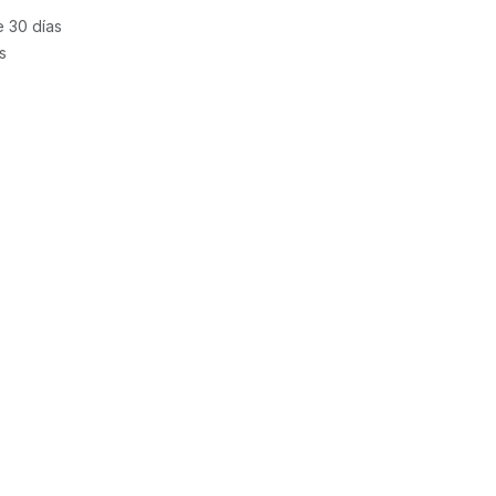
e 30 días
s