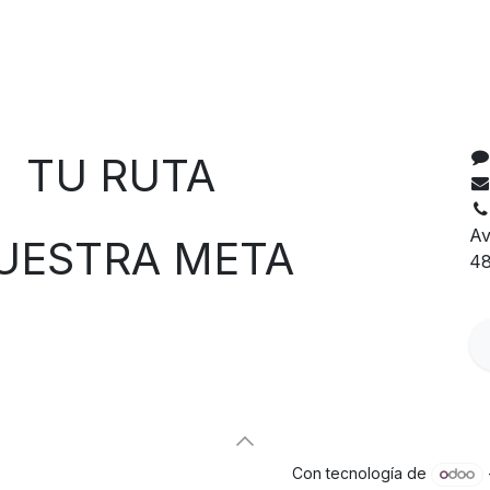
C
 RUTA
Av
TRA META
48
Con tecnología de