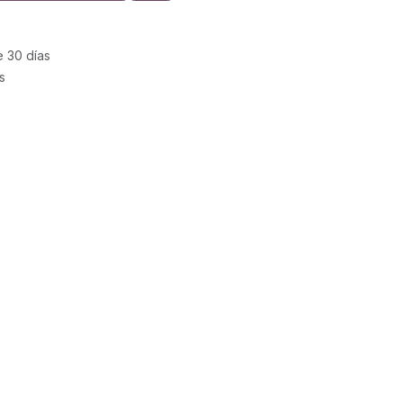
e 30 días
s