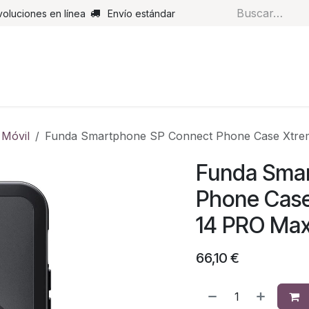
voluciones en línea
Envío estándar
s
Pantalones
Botas
Guantes
Airbags
Monos de cue
 Móvil
Funda Smartphone SP Connect Phone Case Xtre
Funda Sma
Phone Case
14 PRO Ma
66,10
€