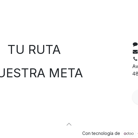
C
 RUTA
Av
TRA META
48
Con tecnología de