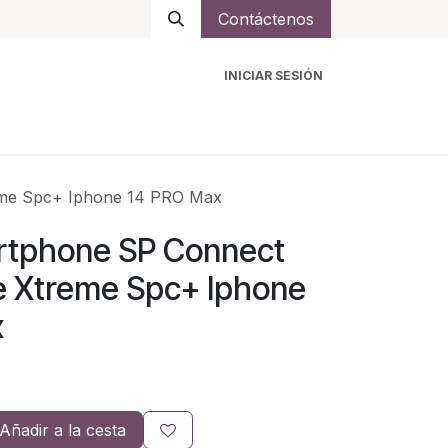
Contáctenos
INICIAR SESIÓN
ro
Intercomunicadores
Accesorios
Ayuda
me Spc+ Iphone 14 PRO Max
rtphone SP Connect
 Xtreme Spc+ Iphone
x
Añadir a la cesta