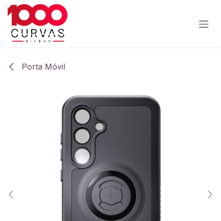
Ir al contenido
Porta Móvil