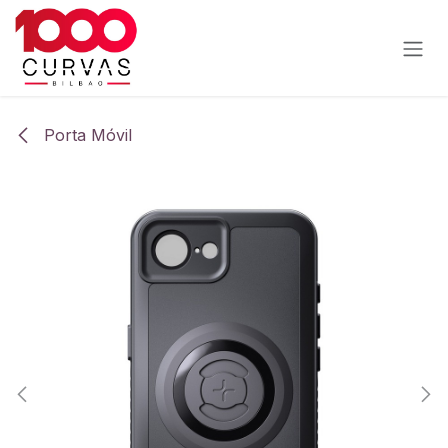
Ir al contenido
Porta Móvil