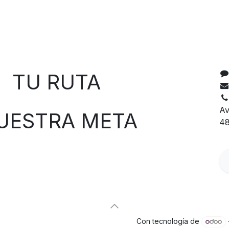
C
 RUTA
Av
TRA META
48
Con tecnología de