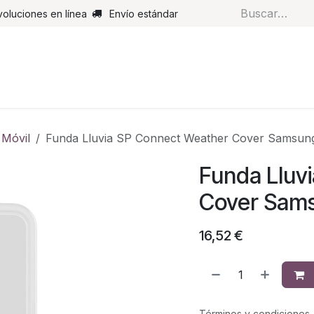
voluciones en línea
Envío estándar
s
Pantalones
Botas
Guantes
Airbags
Monos de cue
 Móvil
Funda Lluvia SP Connect Weather Cover Samsun
Funda Lluv
Cover Sams
16,52
€
Términos y condiciones