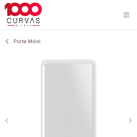
Ir al contenido
Porta Móvil