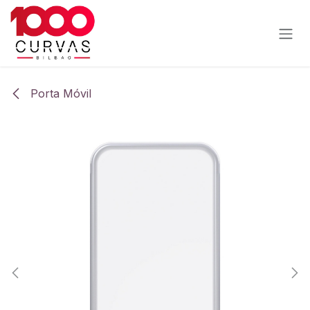
Ir al contenido
Porta Móvil