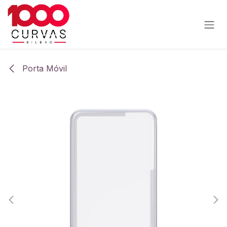
Ir al contenido
Porta Móvil