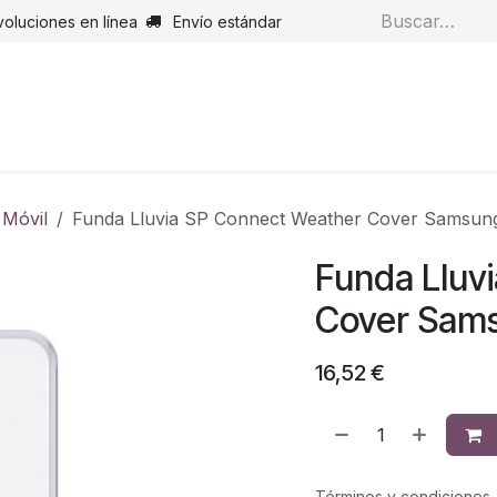
voluciones en línea
Envío estándar
s
Pantalones
Botas
Guantes
Airbags
Monos de cue
 Móvil
Funda Lluvia SP Connect Weather Cover Samsung
Funda Lluv
Cover Sams
16,52
€
Términos y condiciones