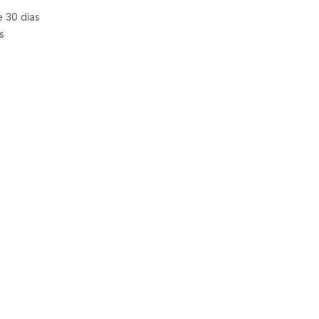
e 30 días
s