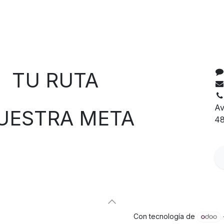
C
 RUTA
Av
TRA META
48
Con tecnología de