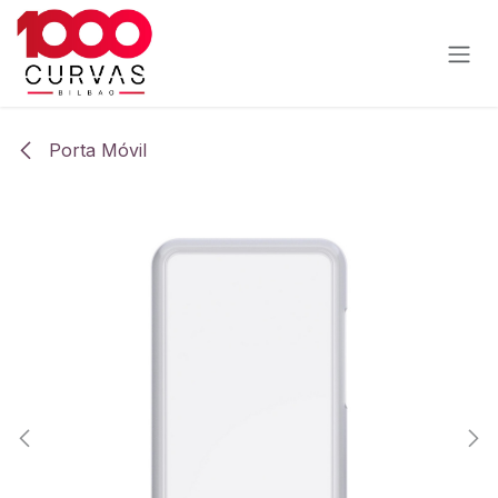
Ir al contenido
Porta Móvil