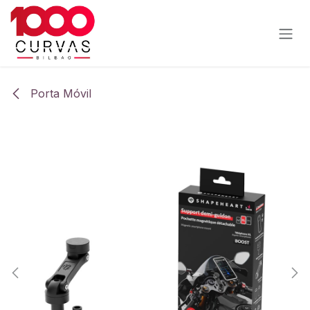
Ir al contenido
Porta Móvil