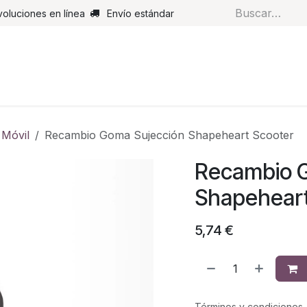
voluciones en línea
Envío estándar
s
Pantalones
Botas
Guantes
Airbags
Monos de cue
 Móvil
Recambio Goma Sujección Shapeheart Scooter
Recambio 
Shapeheart
5,74
€
Términos y condiciones