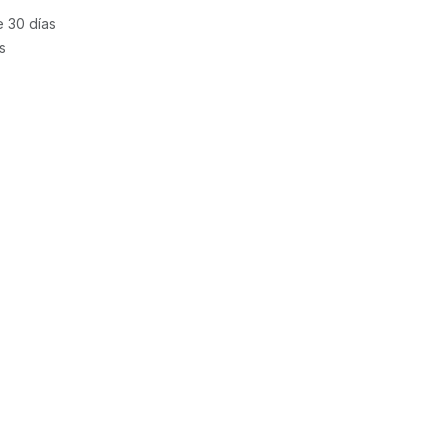
e 30 días
s