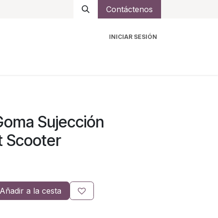
Contáctenos
INICIAR SESIÓN
ro
Intercomunicadores
Accesorios
Ayuda
Goma Sujección
 Scooter
Añadir a la cesta