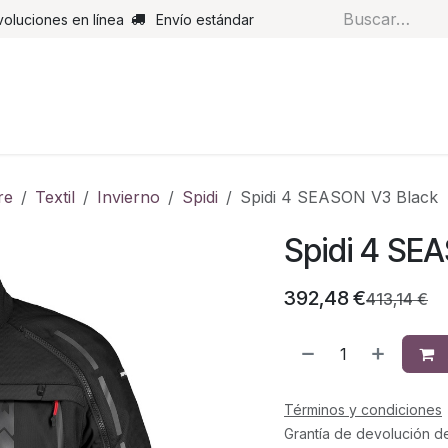
voluciones en línea
Envío estándar
s
Pantalones
Botas
Guantes
Airbags
Monos de cue
re
Textil
Invierno
Spidi
Spidi 4 SEASON V3 Black
Spidi 4 SE
392,48
€
413,14
€
Términos y condiciones
Grantía de devolución d