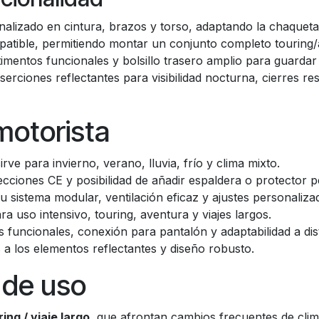
alizado en cintura, brazos y torso, adaptando la chaqueta
atible, permitiendo montar un conjunto completo touring
timentos funcionales y bolsillo trasero amplio para guarda
nserciones reflectantes para visibilidad nocturna, cierres r
motorista
rve para invierno, verano, lluvia, frío y clima mixto.
ecciones CE y posibilidad de añadir espaldera o protector p
su sistema modular, ventilación eficaz y ajustes personaliza
 uso intensivo, touring, aventura y viajes largos.
os funcionales, conexión para pantalón y adaptabilidad a dist
s a los elementos reflectantes y diseño robusto.
de uso
ing / viaje largo
, que afrontan cambios frecuentes de clim