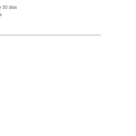
e 30 días
s