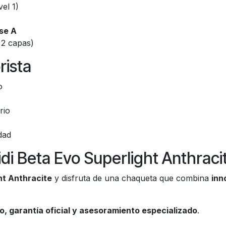
el 1)
se A
2 capas)
rista
o
rio
dad
di Beta Evo Superlight Anthraci
ht Anthracite
y disfruta de una chaqueta que combina
inn
o, garantía oficial y asesoramiento especializado
.