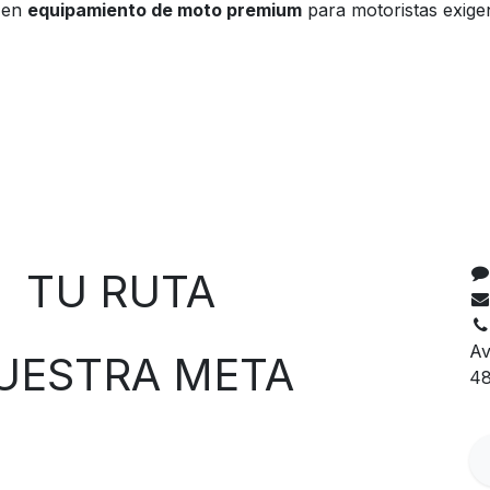
r en
equipamiento de moto premium
para motoristas exige
C
 RUTA
Av
TRA META
48