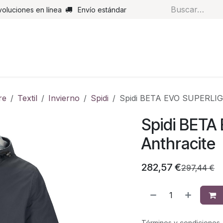
voluciones en línea
Envío estándar
s
Pantalones
Botas
Guantes
Airbags
Monos de cue
re
Textil
Invierno
Spidi
Spidi BETA EVO SUPERLIG
Spidi BET
Anthracite
282,57
€
297,44
€
Términos y condiciones