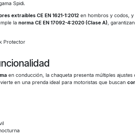
gama Spidi.
ores extraíbles CE EN 1621-1:2012
en hombros y codos, y
umple la
norma CE EN 17092-4:2020 (Clase A)
, garantiza
k Protector
uncionalidad
ima
en conducción, la chaqueta presenta múltiples ajustes
onvierte en una prenda ideal para motoristas que buscan
com
il
 nocturna