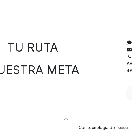
C
 RUTA
Av
TRA META
48
Con tecnología de