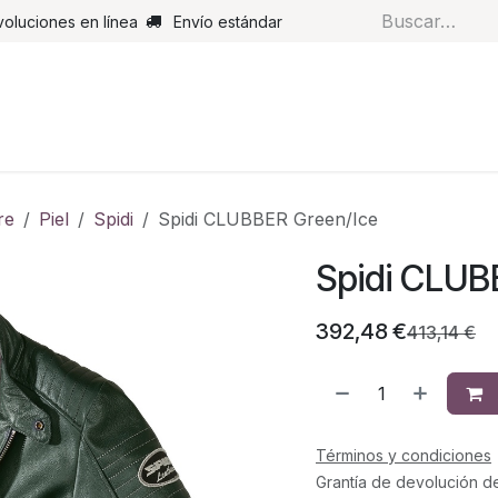
voluciones en línea
Envío estándar
s
Pantalones
Botas
Guantes
Airbags
Monos de cue
re
Piel
Spidi
Spidi CLUBBER Green/Ice
Spidi CLUB
392,48
€
413,14
€
Términos y condiciones
Grantía de devolución d