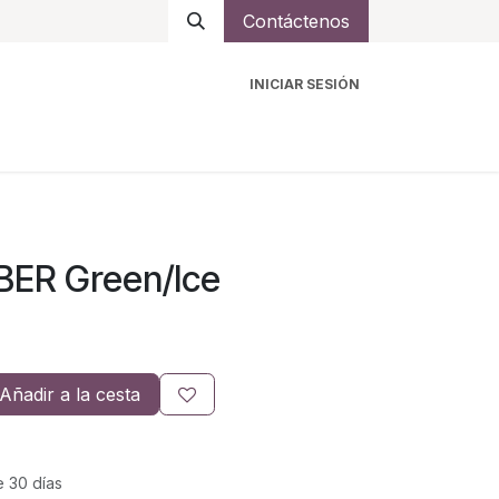
Contáctenos
INICIAR SESIÓN
ro
Intercomunicadores
Accesorios
Ayuda
BER Green/Ice
Añadir a la cesta
e 30 días